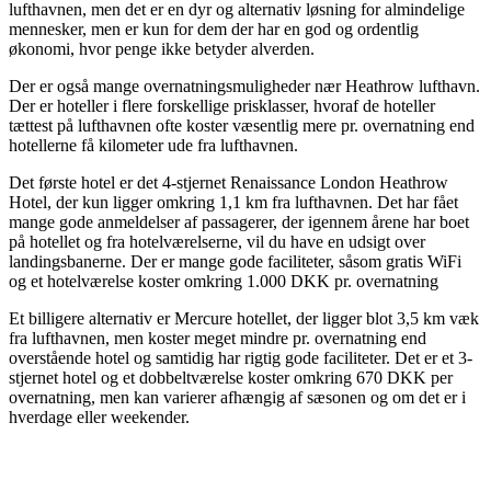
lufthavnen, men det er en dyr og alternativ løsning for almindelige
mennesker, men er kun for dem der har en god og ordentlig
økonomi, hvor penge ikke betyder alverden.
Der er også mange overnatningsmuligheder nær Heathrow lufthavn.
Der er hoteller i flere forskellige prisklasser, hvoraf de hoteller
tættest på lufthavnen ofte koster væsentlig mere pr. overnatning end
hotellerne få kilometer ude fra lufthavnen.
Det første hotel er det 4-stjernet Renaissance London Heathrow
Hotel, der kun ligger omkring 1,1 km fra lufthavnen. Det har fået
mange gode anmeldelser af passagerer, der igennem årene har boet
på hotellet og fra hotelværelserne, vil du have en udsigt over
landingsbanerne. Der er mange gode faciliteter, såsom gratis WiFi
og et hotelværelse koster omkring 1.000 DKK pr. overnatning
Et billigere alternativ er Mercure hotellet, der ligger blot 3,5 km væk
fra lufthavnen, men koster meget mindre pr. overnatning end
overstående hotel og samtidig har rigtig gode faciliteter. Det er et 3-
stjernet hotel og et dobbeltværelse koster omkring 670 DKK per
overnatning, men kan varierer afhængig af sæsonen og om det er i
hverdage eller weekender.