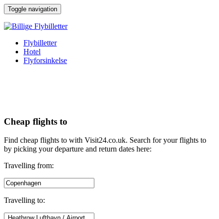
↓
Toggle navigation
Hop
til
hovedindhold
Flybilletter
Hotel
Flyforsinkelse
Cheap flights to
Find cheap flights to with Visit24.co.uk. Search for your flights to
by picking your departure and return dates here:
Travelling from:
Travelling to: