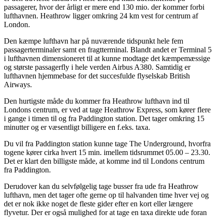
passagerer, hvor der årligt er mere end 130 mio. der kommer forbi
lufthavnen. Heathrow ligger omkring 24 km vest for centrum af
London.
Den kæmpe lufthavn har på nuværende tidspunkt hele fem
passagerterminaler samt en fragtterminal. Blandt andet er Terminal 5
i lufthavnen dimensioneret til at kunne modtage det kæmpemæssige
og største passagerfly i hele verden Airbus A380. Samtidig er
lufthavnen hjemmebase for det succesfulde flyselskab British
Airways.
Den hurtigste måde du kommer fra Heathrow lufthavn ind til
Londons centrum, er ved at tage Heathrow Express, som kører flere
i gange i timen til og fra Paddington station. Det tager omkring 15
minutter og er væsentligt billigere en f.eks. taxa.
Du vil fra Paddington station kunne tage The Underground, hvorfra
togene kører cirka hvert 15 min. imellem tidsrummet 05.00 – 23.30.
Det er klart den billigste måde, at komme ind til Londons centrum
fra Paddington.
Derudover kan du selvfølgelig tage busser fra ude fra Heathrow
lufthavn, men det tager ofte gerne op til halvanden time hver vej og
det er nok ikke noget de fleste gider efter en kort eller længere
flyvetur. Der er også mulighed for at tage en taxa direkte ude foran