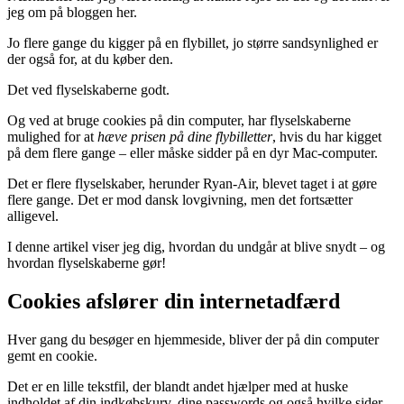
jeg om på bloggen her.
Jo flere gange du kigger på en flybillet, jo større sandsynlighed er
der også for, at du køber den.
Det ved flyselskaberne godt.
Og ved at bruge cookies på din computer, har flyselskaberne
mulighed for at
hæve prisen på dine flybilletter
, hvis du har kigget
på dem flere gange – eller måske sidder på en dyr Mac-computer.
Det er flere flyselskaber, herunder Ryan-Air, blevet taget i at gøre
flere gange. Det er mod dansk lovgivning, men det fortsætter
alligevel.
I denne artikel viser jeg dig, hvordan du undgår at blive snydt – og
hvordan flyselskaberne gør!
Cookies afslører din internetadfærd
Hver gang du besøger en hjemmeside, bliver der på din computer
gemt en cookie.
Det er en lille tekstfil, der blandt andet hjælper med at huske
indholdet af din indkøbskurv, dine passwords og også hvilke sider,