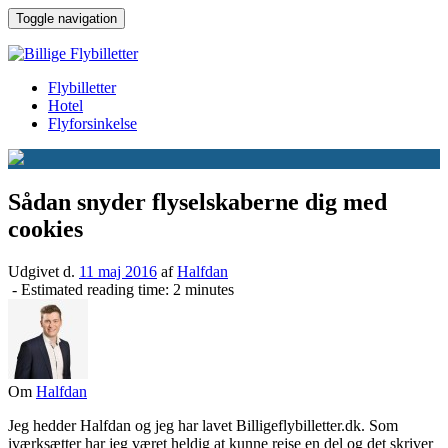
↓
Toggle navigation
Hop
til
hovedindhold
Flybilletter
Hotel
Flyforsinkelse
Sådan snyder flyselskaberne dig med
cookies
Udgivet d.
11 maj 2016
af
Halfdan
- Estimated reading time: 2 minutes
Om
Halfdan
Jeg hedder Halfdan og jeg har lavet Billigeflybilletter.dk. Som
iværksætter har jeg været heldig at kunne rejse en del og det skriver