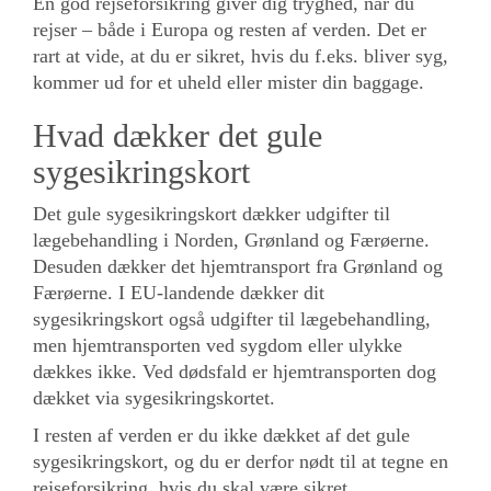
En god rejseforsikring giver dig tryghed, når du
rejser – både i Europa og resten af verden. Det er
rart at vide, at du er sikret, hvis du f.eks. bliver syg,
kommer ud for et uheld eller mister din baggage.
Hvad dækker det gule
sygesikringskort
Det gule sygesikringskort dækker udgifter til
lægebehandling i Norden, Grønland og Færøerne.
Desuden dækker det hjemtransport fra Grønland og
Færøerne. I EU-landende dækker dit
sygesikringskort også udgifter til lægebehandling,
men hjemtransporten ved sygdom eller ulykke
dækkes ikke. Ved dødsfald er hjemtransporten dog
dækket via sygesikringskortet.
I resten af verden er du ikke dækket af det gule
sygesikringskort, og du er derfor nødt til at tegne en
rejseforsikring, hvis du skal være sikret