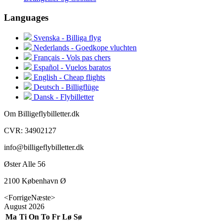
Languages
Svenska - Billiga flyg
Nederlands - Goedkope vluchten
Français - Vols pas chers
Español - Vuelos baratos
English - Cheap flights
Deutsch - Billigflüge
Dansk - Flybilletter
Om Billigeflybilletter.dk
CVR: 34902127
info@billigeflybilletter.dk
Øster Alle 56
2100 København Ø
<Forrige
Næste>
August
2026
Ma
Ti
On
To
Fr
Lø
Sø