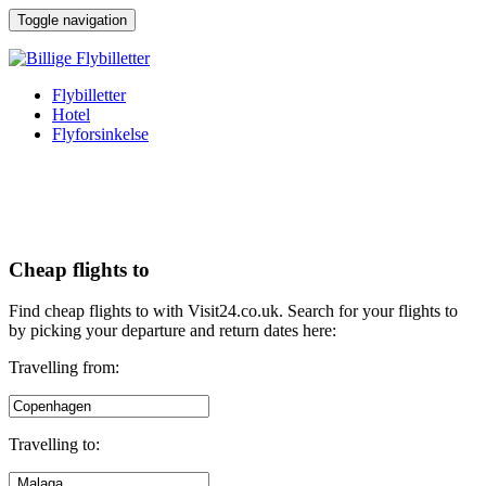
↓
Toggle navigation
Hop
til
hovedindhold
Flybilletter
Hotel
Flyforsinkelse
Cheap flights to
Find cheap flights to with Visit24.co.uk. Search for your flights to
by picking your departure and return dates here:
Travelling from:
Travelling to: