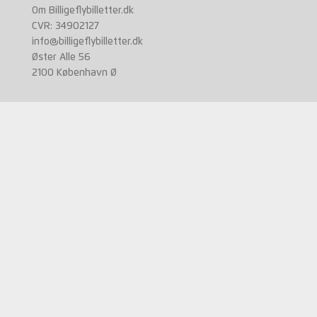
Om Billigeflybilletter.dk
CVR: 34902127
info@billigeflybilletter.dk
Øster Alle 56
2100 København Ø